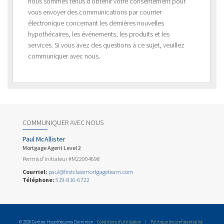
nous sommes tenus d’obtenir votre consentement pour
vous envoyer des communications par courrier
électronique concernant les dernières nouvelles
hypothécaires, les événements, les produits et les
services. Si vous avez des questions à ce sujet, veuillez
communiquer avec nous.
COMMUNIQUER AVEC NOUS
Paul McAllister
Mortgage Agent Level 2
Permis d’initiateur #M22004698
Courriel:
paul@firstclassmortgageteam.com
Téléphone:
519-816-6722
© 2026 Centres Hypothécaires Dominion
Conditions d’utilisation
|
Politique de confidentialité